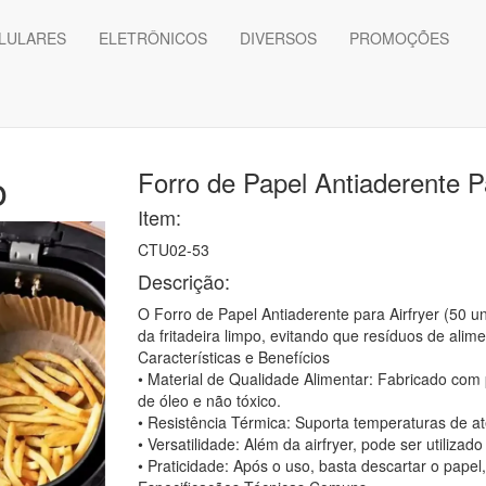
LULARES
ELETRÔNICOS
DIVERSOS
PROMOÇÕES
o
Forro de Papel Antiaderente Pa
Item:
CTU02-53
Descrição:
O Forro de Papel Antiaderente para Airfryer (50 u
da fritadeira limpo, evitando que resíduos de ali
Características e Benefícios
• Material de Qualidade Alimentar: Fabricado com 
de óleo e não tóxico.
• Resistência Térmica: Suporta temperaturas de a
• Versatilidade: Além da airfryer, pode ser utiliza
• Praticidade: Após o uso, basta descartar o pape