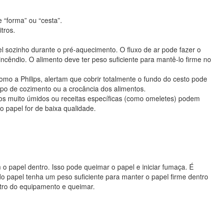
 “forma” ou “cesta”.
itros.
l sozinho durante o pré-aquecimento. O fluxo de ar pode fazer o
incêndio. O alimento deve ter peso suficiente para mantê-lo firme no
 como a Philips, alertam que cobrir totalmente o fundo do cesto pode
empo de cozimento ou a crocância dos alimentos.
tos muito úmidos ou receitas específicas (como omeletes) podem
 papel for de baixa qualidade.
 papel dentro. Isso pode queimar o papel e iniciar fumaça. É
do papel tenha um peso suficiente para manter o papel firme dentro
entro do equipamento e queimar.