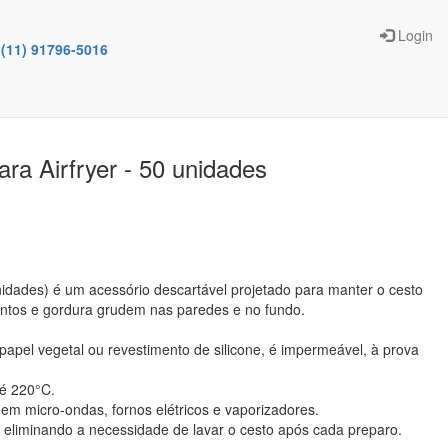
Login
(11) 91796-5016
ra Airfryer - 50 unidades
nidades) é um acessório descartável projetado para manter o cesto
mentos e gordura grudem nas paredes e no fundo.
papel vegetal ou revestimento de silicone, é impermeável, à prova
té 220°C.
do em micro-ondas, fornos elétricos e vaporizadores.
l, eliminando a necessidade de lavar o cesto após cada preparo.