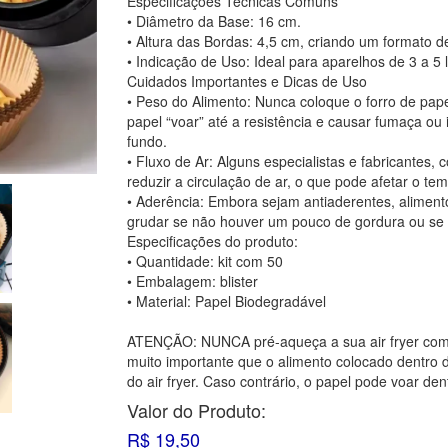
Especificações Técnicas Comuns
• Diâmetro da Base: 16 cm.
• Altura das Bordas: 4,5 cm, criando um formato de
• Indicação de Uso: Ideal para aparelhos de 3 a 5 l
Cuidados Importantes e Dicas de Uso
• Peso do Alimento: Nunca coloque o forro de pape
papel “voar” até a resistência e causar fumaça ou 
fundo.
• Fluxo de Ar: Alguns especialistas e fabricantes,
reduzir a circulação de ar, o que pode afetar o t
• Aderência: Embora sejam antiaderentes, alimen
grudar se não houver um pouco de gordura ou se o
Especificações do produto:
• Quantidade: kit com 50
• Embalagem: blister
• Material: Papel Biodegradável
ATENÇÃO: NUNCA pré-aqueça a sua air fryer com o
muito importante que o alimento colocado dentro 
do air fryer. Caso contrário, o papel pode voar d
Valor do Produto:
R$ 19,50