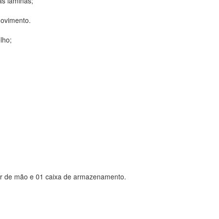
as lâminas;
movimento.
lho;
tetor de mão e 01 caixa de armazenamento.