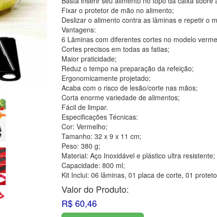
Basta inserir seu alimento no topo da caixa sobre 
Fixar o protetor de mão no alimento;
Deslizar o alimento contra as lâminas e repetir o 
Vantagens:
6 Lâminas com diferentes cortes no modelo verme
Cortes precisos em todas as fatias;
Maior praticidade;
Reduz o tempo na preparação da refeição;
Ergonomicamente projetado;
Acaba com o risco de lesão/corte nas mãos;
Corta enorme variedade de alimentos;
Fácil de limpar.
Especificações Técnicas:
Cor: Vermelho;
Tamanho: 32 x 9 x 11 cm;
Peso: 380 g;
Material: Aço Inoxidável e plástico ultra resistente;
Capacidade: 800 ml;
Kit Inclui: 06 lâminas, 01 placa de corte, 01 pro
Valor do Produto:
R$ 60,46