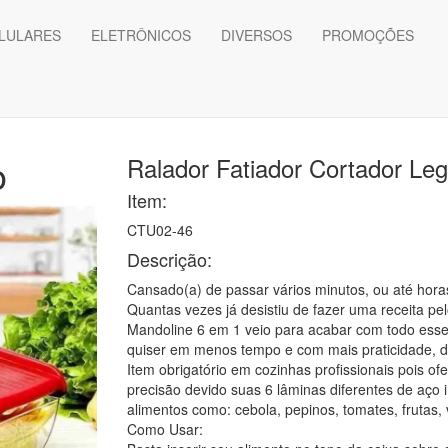
LULARES
ELETRÔNICOS
DIVERSOS
PROMOÇÕES
o
Ralador Fatiador Cortador Le
Item:
CTU02-46
Descrição:
Cansado(a) de passar vários minutos, ou até horas
Quantas vezes já desistiu de fazer uma receita pe
Mandoline 6 em 1 veio para acabar com todo esse
quiser em menos tempo e com mais praticidade, de
Item obrigatório em cozinhas profissionais pois of
precisão devido suas 6 lâminas diferentes de aço i
alimentos como: cebola, pepinos, tomates, frutas,
Como Usar: